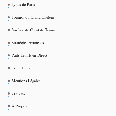
Types de Paris
Tournoi du Grand Chelem
Surface de Court de Tennis
Stratégies Avancées
Paris Tennis en Direct
Confidentialité
Mentions Légales
Cookies
À Propos