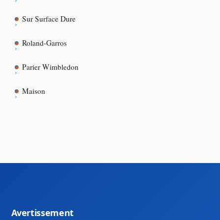
Sur Surface Dure
Roland-Garros
Parier Wimbledon
Maison
Avertissement