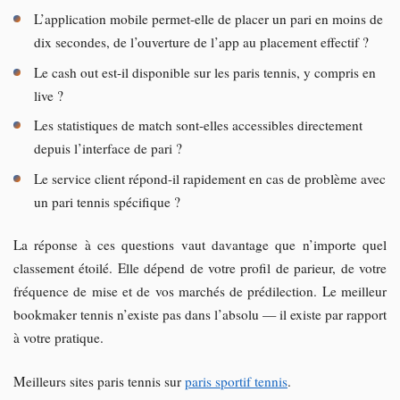
L’application mobile permet-elle de placer un pari en moins de
dix secondes, de l’ouverture de l’app au placement effectif ?
Le cash out est-il disponible sur les paris tennis, y compris en
live ?
Les statistiques de match sont-elles accessibles directement
depuis l’interface de pari ?
Le service client répond-il rapidement en cas de problème avec
un pari tennis spécifique ?
La réponse à ces questions vaut davantage que n’importe quel
classement étoilé. Elle dépend de votre profil de parieur, de votre
fréquence de mise et de vos marchés de prédilection. Le meilleur
bookmaker tennis n’existe pas dans l’absolu — il existe par rapport
à votre pratique.
Meilleurs sites paris tennis sur
paris sportif tennis
.