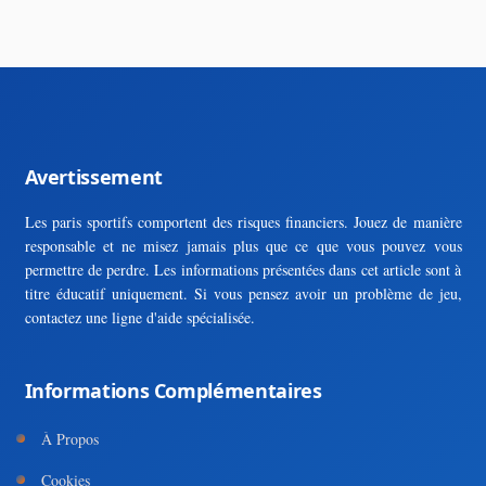
Avertissement
Les paris sportifs comportent des risques financiers. Jouez de manière
responsable et ne misez jamais plus que ce que vous pouvez vous
permettre de perdre. Les informations présentées dans cet article sont à
titre éducatif uniquement. Si vous pensez avoir un problème de jeu,
contactez une ligne d'aide spécialisée.
Informations Complémentaires
À Propos
Cookies