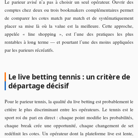
Le parieur avisé n’a pas à choisir un seul opérateur. Ouvrir des
comptes chez deux ou trois bookmakers complémentaires permet
de comparer les cotes match par match et de systématiquement
placer sa mise là où la value est la meilleure. Cette approche,
appelée « line shopping », est l’une des pratiques les plus
rentables à long terme — et pourtant l’une des moins appliquées
par les parieurs récréatifs.
Le live betting tennis : un critère de
départage décisif
Pour le parieur tennis, la qualité du live betting est probablement le
critère le plus discriminant entre les opérateurs. Le tennis est le
sport roi du pari en direct : chaque point modifie les probabilités,
chaque break crée une opportunité, chaque changement de set
redéfinit les cotes. Un opérateur dont la plateforme live est lente,