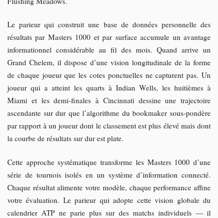
Flushing Meadows.
Le parieur qui construit une base de données personnelle des
résultats par Masters 1000 et par surface accumule un avantage
informationnel considérable au fil des mois. Quand arrive un
Grand Chelem, il dispose d’une vision longitudinale de la forme
de chaque joueur que les cotes ponctuelles ne capturent pas. Un
joueur qui a atteint les quarts à Indian Wells, les huitièmes à
Miami et les demi-finales à Cincinnati dessine une trajectoire
ascendante sur dur que l’algorithme du bookmaker sous-pondère
par rapport à un joueur dont le classement est plus élevé mais dont
la courbe de résultats sur dur est plate.
Cette approche systématique transforme les Masters 1000 d’une
série de tournois isolés en un système d’information connecté.
Chaque résultat alimente votre modèle, chaque performance affine
votre évaluation. Le parieur qui adopte cette vision globale du
calendrier ATP ne parie plus sur des matchs individuels — il