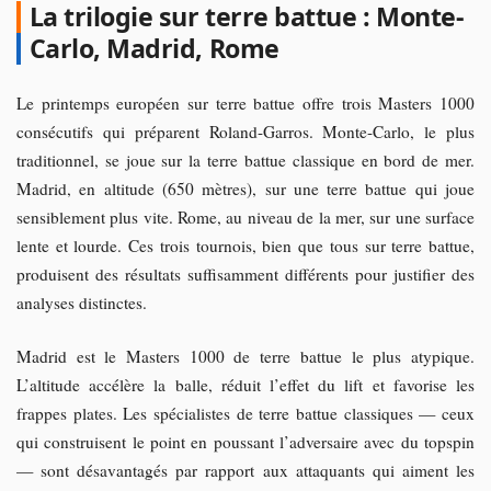
La trilogie sur terre battue : Monte-
Carlo, Madrid, Rome
Le printemps européen sur terre battue offre trois Masters 1000
consécutifs qui préparent Roland-Garros. Monte-Carlo, le plus
traditionnel, se joue sur la terre battue classique en bord de mer.
Madrid, en altitude (650 mètres), sur une terre battue qui joue
sensiblement plus vite. Rome, au niveau de la mer, sur une surface
lente et lourde. Ces trois tournois, bien que tous sur terre battue,
produisent des résultats suffisamment différents pour justifier des
analyses distinctes.
Madrid est le Masters 1000 de terre battue le plus atypique.
L’altitude accélère la balle, réduit l’effet du lift et favorise les
frappes plates. Les spécialistes de terre battue classiques — ceux
qui construisent le point en poussant l’adversaire avec du topspin
— sont désavantagés par rapport aux attaquants qui aiment les