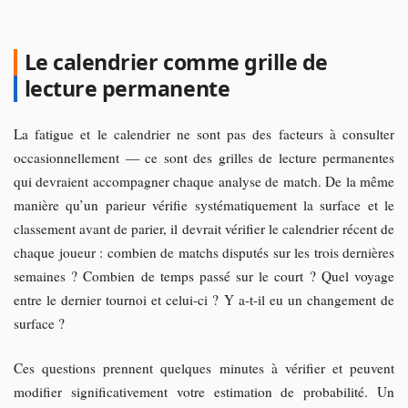
Le calendrier comme grille de
lecture permanente
La fatigue et le calendrier ne sont pas des facteurs à consulter
occasionnellement — ce sont des grilles de lecture permanentes
qui devraient accompagner chaque analyse de match. De la même
manière qu’un parieur vérifie systématiquement la surface et le
classement avant de parier, il devrait vérifier le calendrier récent de
chaque joueur : combien de matchs disputés sur les trois dernières
semaines ? Combien de temps passé sur le court ? Quel voyage
entre le dernier tournoi et celui-ci ? Y a-t-il eu un changement de
surface ?
Ces questions prennent quelques minutes à vérifier et peuvent
modifier significativement votre estimation de probabilité. Un