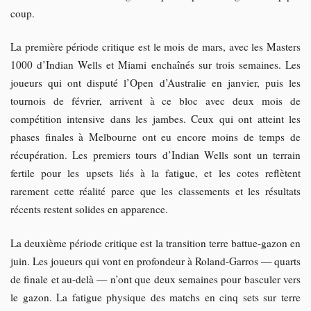
coup.
La première période critique est le mois de mars, avec les Masters
1000 d’Indian Wells et Miami enchaînés sur trois semaines. Les
joueurs qui ont disputé l’Open d’Australie en janvier, puis les
tournois de février, arrivent à ce bloc avec deux mois de
compétition intensive dans les jambes. Ceux qui ont atteint les
phases finales à Melbourne ont eu encore moins de temps de
récupération. Les premiers tours d’Indian Wells sont un terrain
fertile pour les upsets liés à la fatigue, et les cotes reflètent
rarement cette réalité parce que les classements et les résultats
récents restent solides en apparence.
La deuxième période critique est la transition terre battue-gazon en
juin. Les joueurs qui vont en profondeur à Roland-Garros — quarts
de finale et au-delà — n’ont que deux semaines pour basculer vers
le gazon. La fatigue physique des matchs en cinq sets sur terre