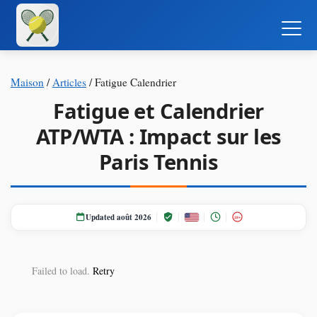
Maison
/
Articles
/ Fatigue Calendrier
Fatigue et Calendrier
ATP/WTA : Impact sur les
Paris Tennis
Updated août 2026
18+
Failed to load.
Retry