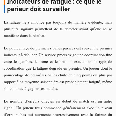
Indicateurs de fatigue : ce que le
parieur doit surveiller
La fatigue ne s’annonce pas toujours de manière évidente, mais
plusieurs signaux permettent de la détecter avant qu’elle ne se
manifeste dans le résultat.
Le pourcentage de premières balles passées est souvent le premier
indicateur à décliner. Un service précis exige une coordination fine
entre les jambes, le tronc et le bras — exactement le type de
coordination que la fatigue dégrade en premier. Un joueur dont le
pourcentage de premières balles chute de cinq points ou plus par
rapport à sa moyenne saisonnière est probablement fatigué, même
s’il continue à gagner ses matchs.
Le nombre d’erreurs directes en début de match est un autre
signal. Un joueur frais commence généralement avec un niveau
d’erreurs bas qui augmente progressivement avec la fatigue du