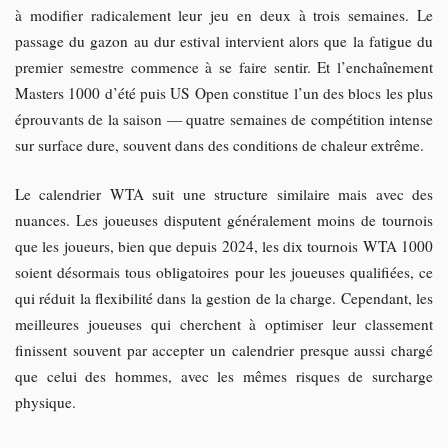
à modifier radicalement leur jeu en deux à trois semaines. Le
passage du gazon au dur estival intervient alors que la fatigue du
premier semestre commence à se faire sentir. Et l’enchaînement
Masters 1000 d’été puis US Open constitue l’un des blocs les plus
éprouvants de la saison — quatre semaines de compétition intense
sur surface dure, souvent dans des conditions de chaleur extrême.
Le calendrier WTA suit une structure similaire mais avec des
nuances. Les joueuses disputent généralement moins de tournois
que les joueurs, bien que depuis 2024, les dix tournois WTA 1000
soient désormais tous obligatoires pour les joueuses qualifiées, ce
qui réduit la flexibilité dans la gestion de la charge. Cependant, les
meilleures joueuses qui cherchent à optimiser leur classement
finissent souvent par accepter un calendrier presque aussi chargé
que celui des hommes, avec les mêmes risques de surcharge
physique.