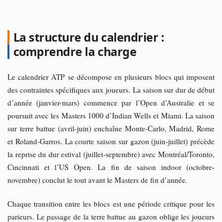
La structure du calendrier :
comprendre la charge
Le calendrier ATP se décompose en plusieurs blocs qui imposent
des contraintes spécifiques aux joueurs. La saison sur dur de début
d’année (janvier-mars) commence par l’Open d’Australie et se
poursuit avec les Masters 1000 d’Indian Wells et Miami. La saison
sur terre battue (avril-juin) enchaîne Monte-Carlo, Madrid, Rome
et Roland-Garros. La courte saison sur gazon (juin-juillet) précède
la reprise du dur estival (juillet-septembre) avec Montréal/Toronto,
Cincinnati et l’US Open. La fin de saison indoor (octobre-
novembre) conclut le tout avant le Masters de fin d’année.
Chaque transition entre les blocs est une période critique pour les
parieurs. Le passage de la terre battue au gazon oblige les joueurs