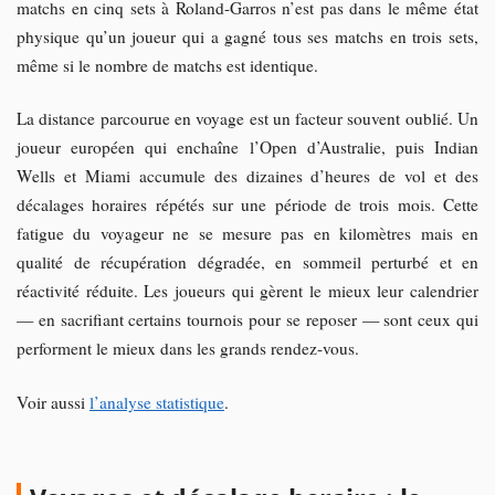
matchs en cinq sets à Roland-Garros n’est pas dans le même état
physique qu’un joueur qui a gagné tous ses matchs en trois sets,
même si le nombre de matchs est identique.
La distance parcourue en voyage est un facteur souvent oublié. Un
joueur européen qui enchaîne l’Open d’Australie, puis Indian
Wells et Miami accumule des dizaines d’heures de vol et des
décalages horaires répétés sur une période de trois mois. Cette
fatigue du voyageur ne se mesure pas en kilomètres mais en
qualité de récupération dégradée, en sommeil perturbé et en
réactivité réduite. Les joueurs qui gèrent le mieux leur calendrier
— en sacrifiant certains tournois pour se reposer — sont ceux qui
performent le mieux dans les grands rendez-vous.
Voir aussi
l’analyse statistique
.